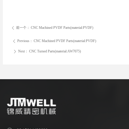
前一个：
CNC Machined PVDF Parts(material:PVDF)
ꄴ
Previous：
CNC Machined PVDF Parts(material:PVDF)
ꄴ
Next：
CNC Turned Parts(material:AW7075)
ꄲ