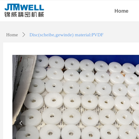
Home
Home
ꄲ
Disc(scheibe,gewinde) material:PVDF
넳