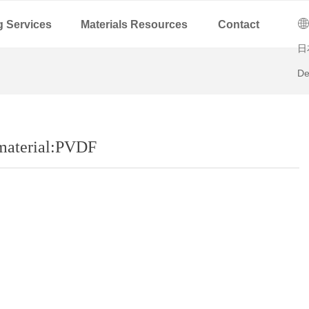
C
ꄓ
g Services
Materials Resources
Contact
日
De
 material:PVDF