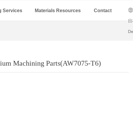
C
ꄓ
g Services
Materials Resources
Contact
日
De
nium Machining Parts(AW7075-T6)