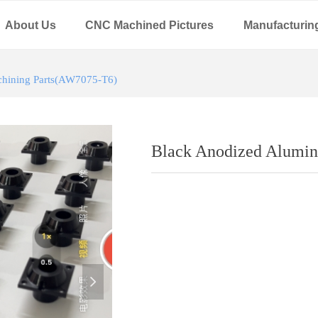
About Us
CNC Machined Pictures
Manufacturin
hining Parts(AW7075-T6)
Black Anodized Alumi
넲