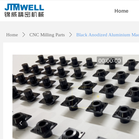
Home
Home
ꄲ
CNC Milling Parts
ꄲ
Black Anodized Aluminium Mac
넳