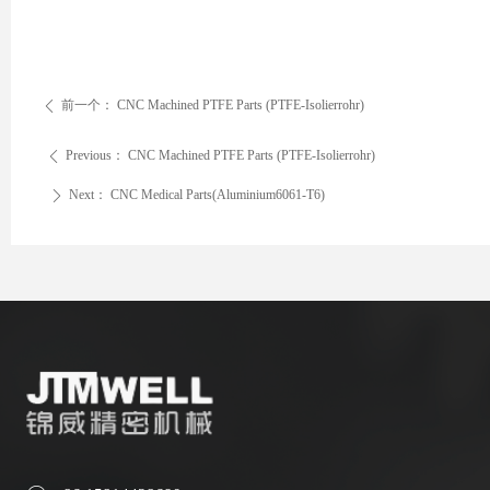
前一个：
CNC Machined PTFE Parts (PTFE-Isolierrohr)
ꄴ
Previous：
CNC Machined PTFE Parts (PTFE-Isolierrohr)
ꄴ
Next：
CNC Medical Parts(Aluminium6061-T6)
ꄲ